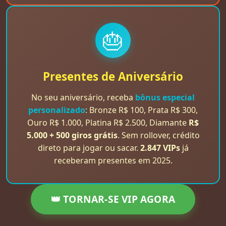
🎂
Presentes de Aniversário
No seu aniversário, receba
bônus especial
personalizado
: Bronze R$ 100, Prata R$ 300,
Ouro R$ 1.000, Platina R$ 2.500, Diamante
R$
5.000 + 500 giros grátis
. Sem rollover, crédito
direto para jogar ou sacar.
2.847 VIPs
já
receberam presentes em 2025.
👑 TORNAR-SE VIP AGORA