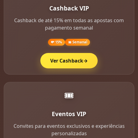
Cashback VIP
Cashback de até 15% em todas as apostas com
pagamento semanal
💸 15%
📅 Semanal
Ver Cashback
→
🎟️
Eventos VIP
Convites para eventos exclusivos e experiências
personalizadas