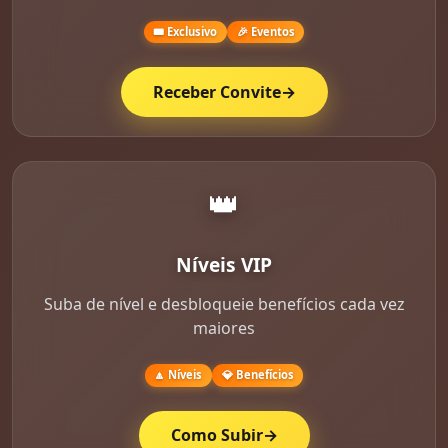
🎟️ Exclusivo
🎉 Eventos
Receber Convite
→
👑
Níveis VIP
Suba de nível e desbloqueie benefícios cada vez
maiores
🔼 Níveis
💎 Benefícios
Como Subir
→