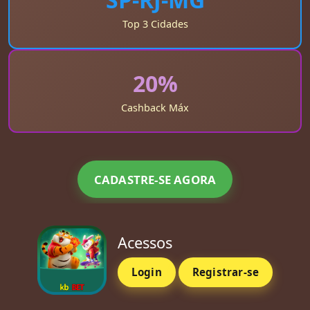
Top 3 Cidades
20%
Cashback Máx
CADASTRE-SE AGORA
Acessos
Login
Registrar-se