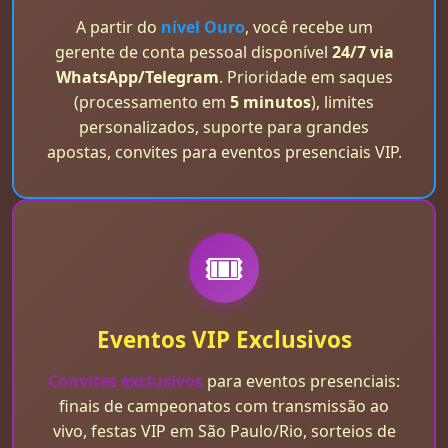
A partir do
nível Ouro
, você recebe um
gerente de conta pessoal disponível
24/7 via
WhatsApp/Telegram
. Prioridade em saques
(processamento em
5 minutos
), limites
personalizados, suporte para grandes
apostas, convites para eventos presenciais VIP.
🎟️
Eventos VIP Exclusivos
Convites exclusivos
para eventos presenciais:
finais de campeonatos com transmissão ao
vivo, festas VIP em São Paulo/Rio, sorteios de