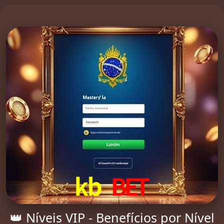
👑 Níveis VIP - Benefícios por Nível