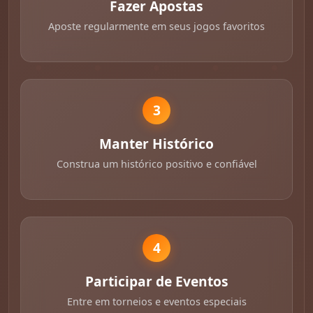
Fazer Apostas
Aposte regularmente em seus jogos favoritos
3
Manter Histórico
Construa um histórico positivo e confiável
4
Participar de Eventos
Entre em torneios e eventos especiais