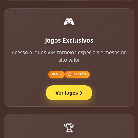
🎮
Jogos Exclusivos
Acesso a jogos VIP, torneios especiais e mesas de
alto valor
🎮 VIP
🏆 Torneios
Ver Jogos
→
🏆