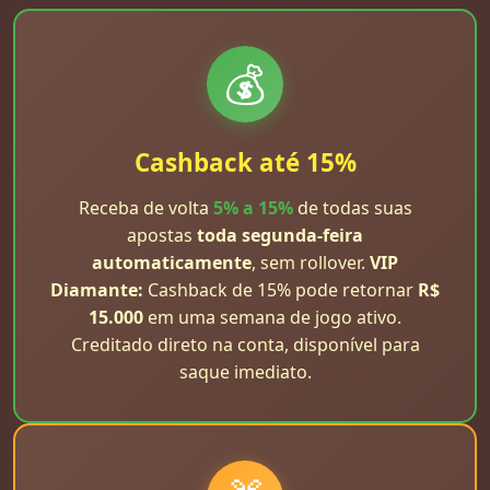
💰
Cashback até 15%
Receba de volta
5% a 15%
de todas suas
apostas
toda segunda-feira
automaticamente
, sem rollover.
VIP
Diamante:
Cashback de 15% pode retornar
R$
15.000
em uma semana de jogo ativo.
Creditado direto na conta, disponível para
saque imediato.