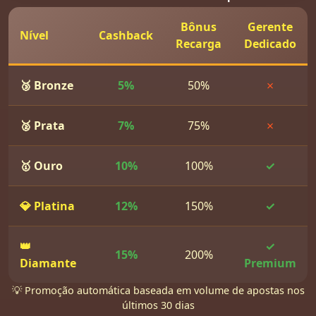
Bônus
Gerente
Nível
Cashback
Recarga
Dedicado
🥉 Bronze
5%
50%
✗
🥈 Prata
7%
75%
✗
🥇 Ouro
10%
100%
✓
💎 Platina
12%
150%
✓
👑
✓
15%
200%
Diamante
Premium
💡 Promoção automática baseada em volume de apostas nos
últimos 30 dias