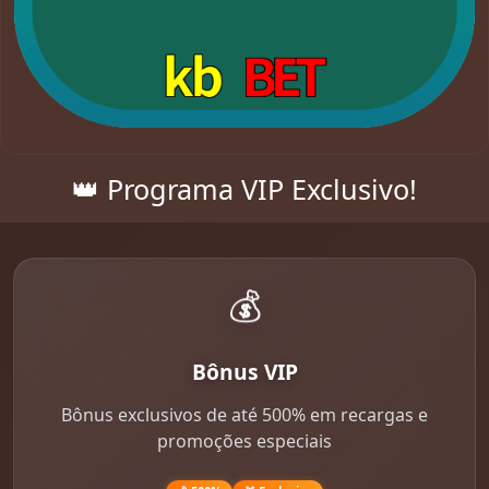
👑 Programa VIP Exclusivo!
💰
Bônus VIP
Bônus exclusivos de até 500% em recargas e
promoções especiais