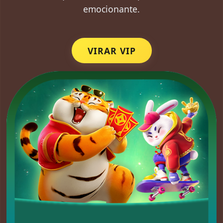
emocionante.
VIRAR VIP