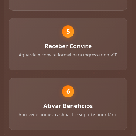
5
Receber Convite
Aguarde o convite formal para ingressar no VIP
6
Ativar Benefícios
Aproveite bônus, cashback e suporte prioritário