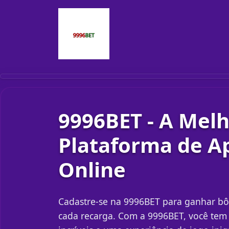
9996BET - A Mel
Plataforma de A
Online
Cadastre-se na 9996BET para ganhar bô
cada recarga. Com a 9996BET, você tem