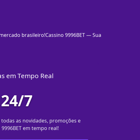
 mercado brasileiro!Cassino 9996BET — Sua
as em Tempo Real
24/7
e todas as novidades, promoções e
 9996BET em tempo real!