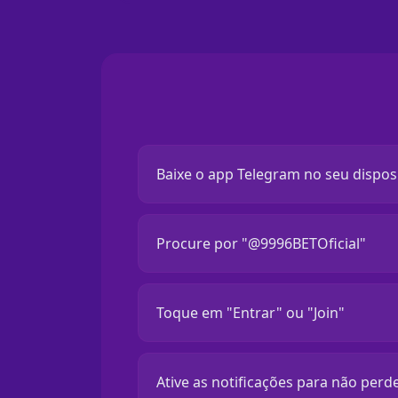
Baixe o app Telegram no seu disposi
Procure por "@9996BETOficial"
Toque em "Entrar" ou "Join"
Ative as notificações para não perd