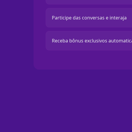
Participe das conversas e interaja
Receba bônus exclusivos automati