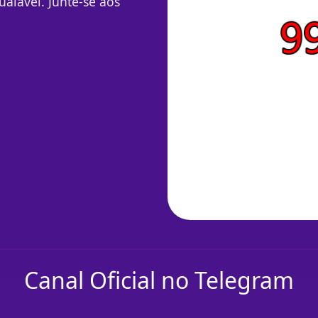
ualável. Junte-se aos
Canal Oficial no Telegram