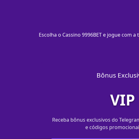
Escolha o Cassino 9996BET e jogue com a 
Bônus Exclusi
VIP
Receba bônus exclusivos do Telegra
e códigos promocionai