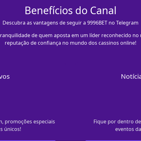
Benefícios do Canal
Descubra as vantagens de seguir a 9996BET no Telegram
tranquilidade de quem aposta em um líder reconhecido no
reputação de confiança no mundo dos cassinos online!
vos
Notíci
m, promoções especiais
Fique por dentro d
s únicos!
eventos da