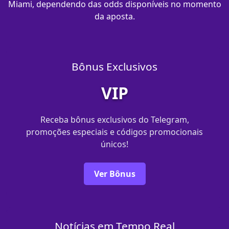
Miami, dependendo das odds disponíveis no momento
da aposta.
Bônus Exclusivos
VIP
Receba bônus exclusivos do Telegram,
promoções especiais e códigos promocionais
únicos!
Ver Bônus
Notícias em Tempo Real