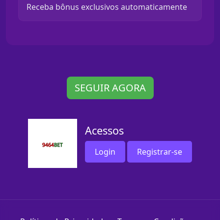
Receba bônus exclusivos automaticamente
SEGUIR AGORA
Acessos
Login
Registrar-se