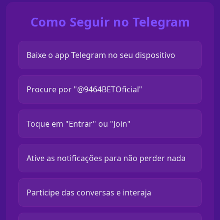
Como Seguir no Telegram
Baixe o app Telegram no seu dispositivo
Procure por "@9464BETOficial"
Toque em "Entrar" ou "Join"
Ative as notificações para não perder nada
Participe das conversas e interaja