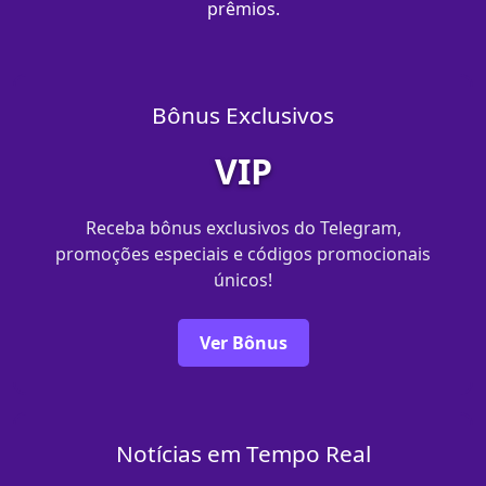
prêmios.
Bônus Exclusivos
VIP
Receba bônus exclusivos do Telegram,
promoções especiais e códigos promocionais
únicos!
Ver Bônus
Notícias em Tempo Real