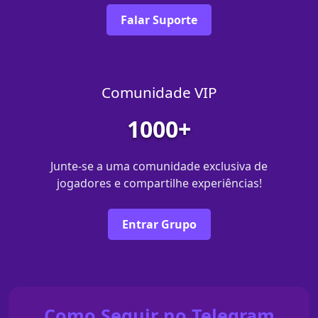
Falar Suporte
Comunidade VIP
1000+
Junte-se a uma comunidade exclusiva de
jogadores e compartilhe experiências!
Entrar Grupo
Como Seguir no Telegram