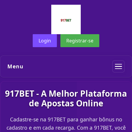
Login
Registrar-se
Menu
917BET - A Melhor Plataforma
de Apostas Online
Cadastre-se na 917BET para ganhar bônus no
cadastro e em cada recarga. Com a 917BET, você