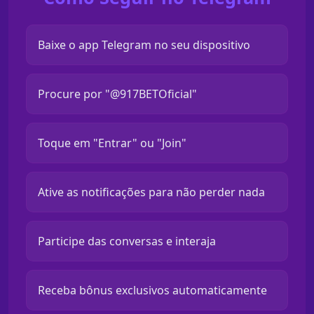
Baixe o app Telegram no seu dispositivo
Procure por "@917BETOficial"
Toque em "Entrar" ou "Join"
Ative as notificações para não perder nada
Participe das conversas e interaja
Receba bônus exclusivos automaticamente