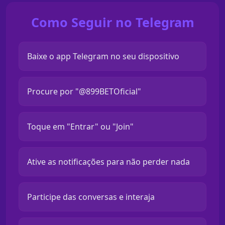
Como Seguir no Telegram
Baixe o app Telegram no seu dispositivo
Procure por "@899BETOficial"
Toque em "Entrar" ou "Join"
Ative as notificações para não perder nada
Participe das conversas e interaja