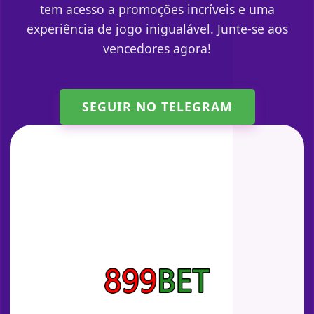
tem acesso a promoções incríveis e uma
experiência de jogo inigualável. Junte-se aos
vencedores agora!
SEGUIR NO TELEGRAM