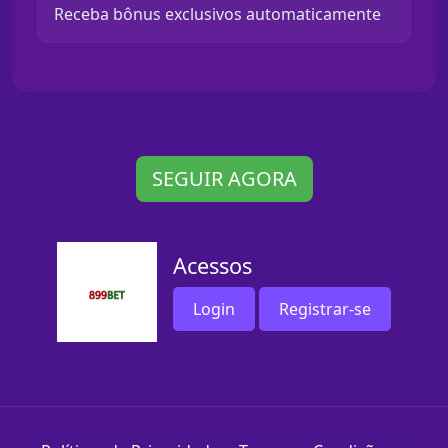
Receba bônus exclusivos automaticamente
SEGUIR AGORA
Acessos
Login
Registrar-se