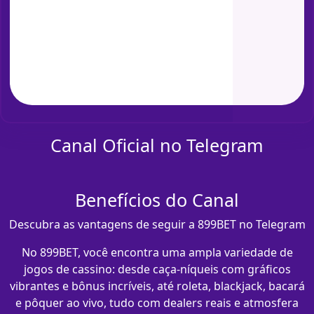
Canal Oficial no Telegram
Benefícios do Canal
Descubra as vantagens de seguir a 899BET no Telegram
No 899BET, você encontra uma ampla variedade de
jogos de cassino: desde caça-níqueis com gráficos
vibrantes e bônus incríveis, até roleta, blackjack, bacará
e pôquer ao vivo, tudo com dealers reais e atmosfera