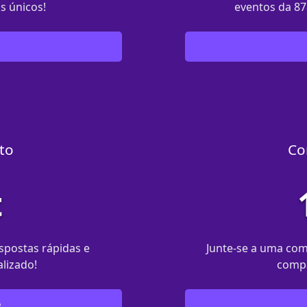
s únicos!
eventos da 87
to
Co
t
espostas rápidas e
Junte-se a uma com
lizado!
compa
e