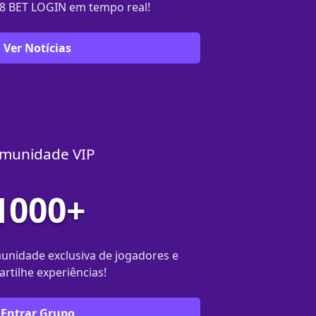
8 BET LOGIN em tempo real!
Ver Notícias
munidade VIP
1000+
unidade exclusiva de jogadores e
rtilhe experiências!
Entrar Grupo