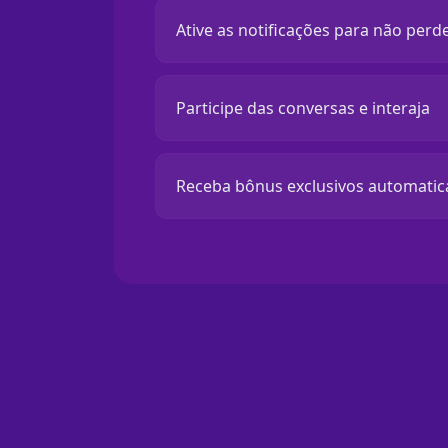
Ative as notificações para não perd
Participe das conversas e interaja
Receba bônus exclusivos automati