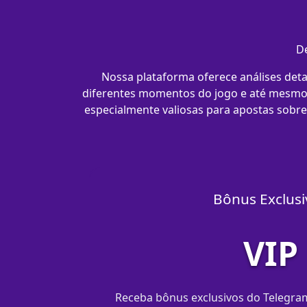
De
Nossa plataforma oferece análises deta
diferentes momentos do jogo e até mesmo 
especialmente valiosas para apostas sobr
Bônus Exclusi
VIP
Receba bônus exclusivos do Telegra