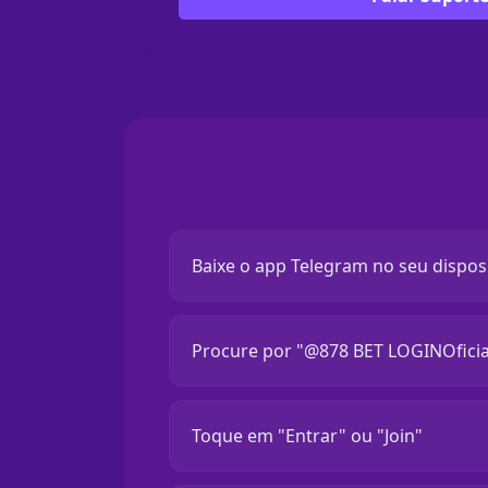
Baixe o app Telegram no seu disposi
Procure por "@878 BET LOGINOficia
Toque em "Entrar" ou "Join"