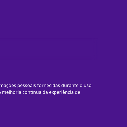
rmações pessoais fornecidas durante o uso
e melhoria contínua da experiência de