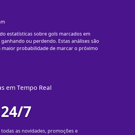
ram
ndo estatísticas sobre gols marcados em
 ganhando ou perdendo. Estas análises são
m maior probabilidade de marcar o próximo
as em Tempo Real
24/7
e todas as novidades, promoções e