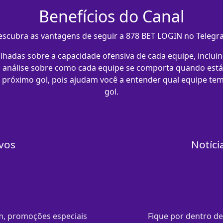
Benefícios do Canal
scubra as vantagens de seguir a 878 BET LOGIN no Teleg
lhadas sobre a capacidade ofensiva de cada equipe, inclui
análise sobre como cada equipe se comporta quando está
e próximo gol, pois ajudam você a entender qual equipe te
gol.
vos
Notíci
m, promoções especiais
Fique por dentro d