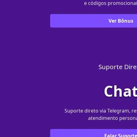
e códigos promocionai
Ver Bônus
Suporte Dire
Cha
Suporte direto via Telegram, r
atendimento persona
Falar Suport