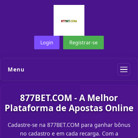
Login
Registrar-se
Menu
877BET.COM - A Melhor
Plataforma de Apostas Online
Cadastre-se na 877BET.COM para ganhar bônus
no cadastro e em cada recarga. Com a