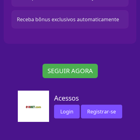
Receba bônus exclusivos automaticamente
SEGUIR AGORA
Acessos
Login
Registrar-se