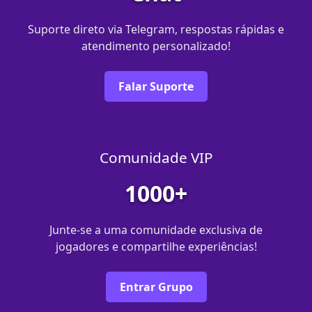
Suporte direto via Telegram, respostas rápidas e
atendimento personalizado!
Falar Suporte
Comunidade VIP
1000+
Junte-se a uma comunidade exclusiva de
jogadores e compartilhe experiências!
Entrar Grupo