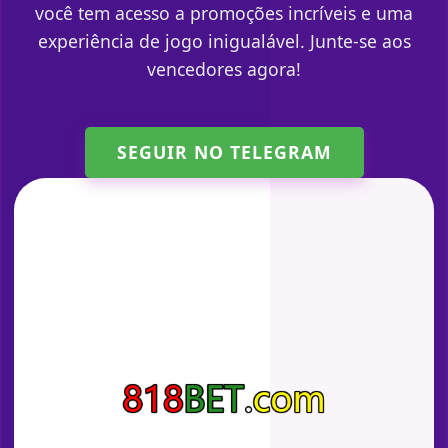
você tem acesso a promoções incríveis e uma
experiência de jogo inigualável. Junte-se aos
vencedores agora!
SEGUIR NO TELEGRAM