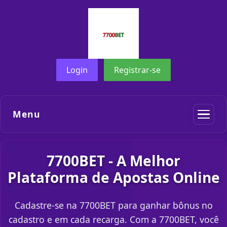
Login
Registrar-se
Menu
7700BET - A Melhor
Plataforma de Apostas Online
Cadastre-se na 7700BET para ganhar bônus no
cadastro e em cada recarga. Com a 7700BET, você