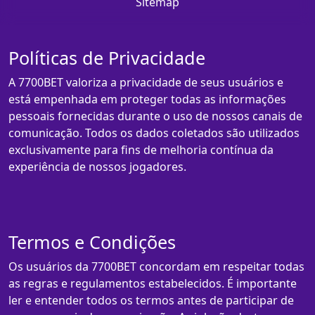
Sitemap
Políticas de Privacidade
A 7700BET valoriza a privacidade de seus usuários e
está empenhada em proteger todas as informações
pessoais fornecidas durante o uso de nossos canais de
comunicação. Todos os dados coletados são utilizados
exclusivamente para fins de melhoria contínua da
experiência de nossos jogadores.
Termos e Condições
Os usuários da 7700BET concordam em respeitar todas
as regras e regulamentos estabelecidos. É importante
ler e entender todos os termos antes de participar de