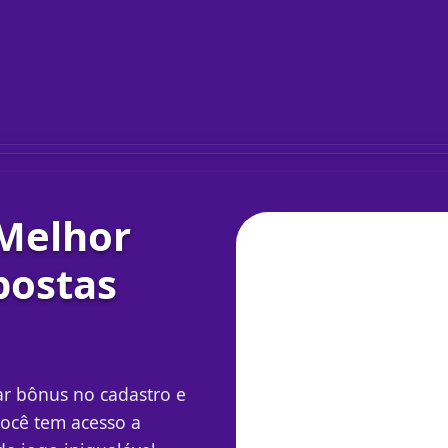
 Melhor
postas
ar bônus no cadastro e
você tem acesso a