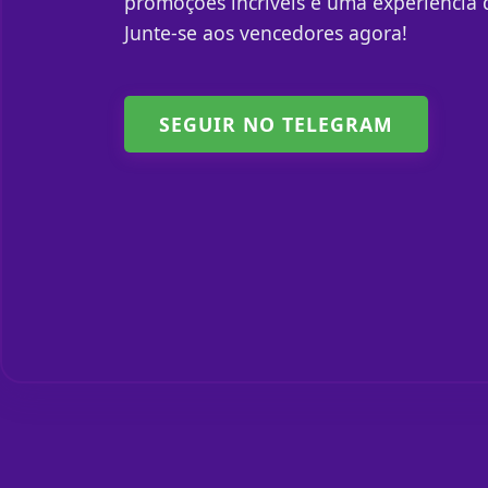
promoções incríveis e uma experiência d
Junte-se aos vencedores agora!
SEGUIR NO TELEGRAM