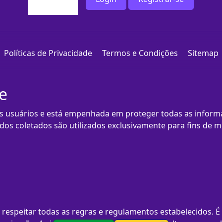
Políticas de Privacidade
Termos e Condições
Sitemap
de
eus usuários e está empenhada em proteger todas as inform
os coletados são utilizados exclusivamente para fins de m
espeitar todas as regras e regulamentos estabelecidos. É