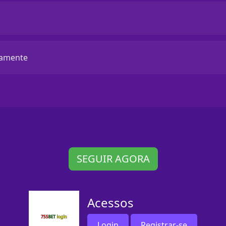
camente
SEGUIR AGORA
Acessos
Login
Registrar-se