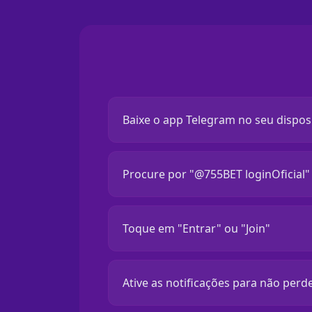
Baixe o app Telegram no seu disposi
Procure por "@755BET loginOficial"
Toque em "Entrar" ou "Join"
Ative as notificações para não perd