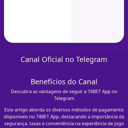
Canal Oficial no Telegram
Benefícios do Canal
Descubra as vantagens de seguir a 74BET App no
Telegram
Este artigo aborda os diversos métodos de pagamento
disponíveis no 74BET App, destacando a importância da
segurança, taxas e conveniência na experiência de jogo