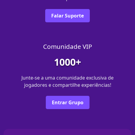
Falar Suporte
Comunidade VIP
1000+
Junte-se a uma comunidade exclusiva de
jogadores e compartilhe experiências!
Entrar Grupo