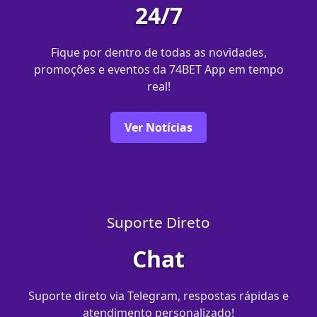
24/7
Fique por dentro de todas as novidades,
promoções e eventos da 74BET App em tempo
real!
Ver Notícias
Suporte Direto
Chat
Suporte direto via Telegram, respostas rápidas e
atendimento personalizado!