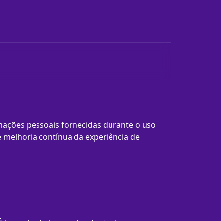
rmações pessoais fornecidas durante o uso
e melhoria contínua da experiência de