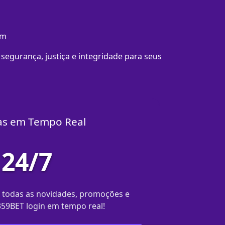
am
egurança, justiça e integridade para seus
as em Tempo Real
24/7
e todas as novidades, promoções e
359BET login em tempo real!