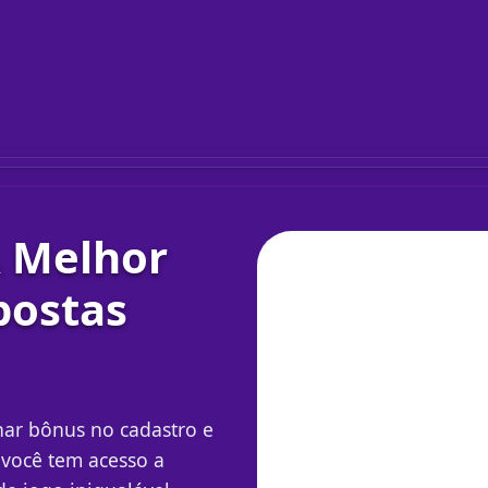
A Melhor
postas
har bônus no cadastro e
 você tem acesso a