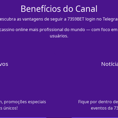
Benefícios do Canal
escubra as vantagens de seguir a 7359BET login no Telegr
 cassino online mais profissional do mundo — com foco em s
usuários.
vos
Notíci
m, promoções especiais
Fique por dentro d
s únicos!
eventos da 7