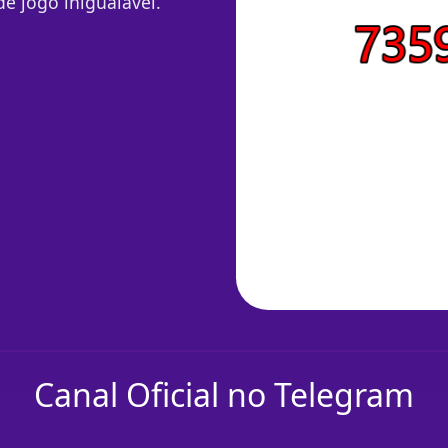
e jogo inigualável.
Canal Oficial no Telegram