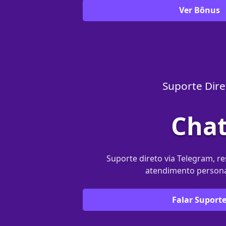
Ver Bônus
Suporte Dire
Cha
Suporte direto via Telegram, r
atendimento persona
Falar Suport