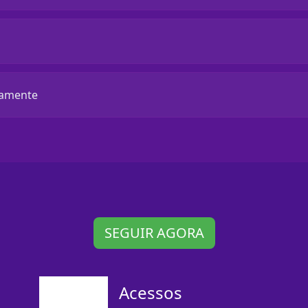
camente
SEGUIR AGORA
Acessos