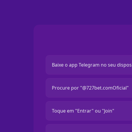
Baixe o app Telegram no seu disposi
Procure por "@727bet.comOficial"
Toque em "Entrar" ou "Join"