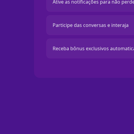
Ative as notificações para não perd
Participe das conversas e interaja
Receba bônus exclusivos automati