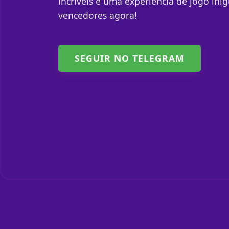
incríveis e uma experiência de jogo inig
vencedores agora!
SEGUIR NO TELEGRAM