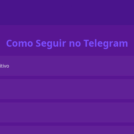
Como Seguir no Telegram
tivo