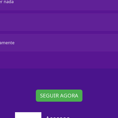
er nada
camente
SEGUIR AGORA