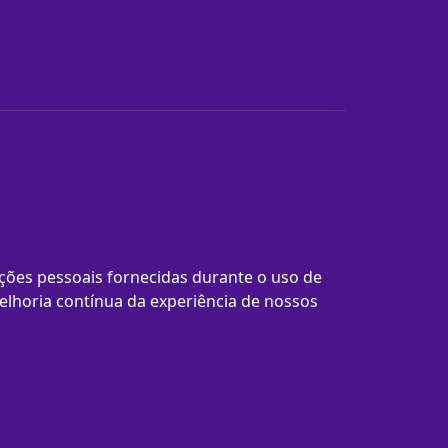
ções pessoais fornecidas durante o uso de
elhoria contínua da experiência de nossos