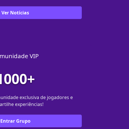
Ver Notícias
munidade VIP
1000+
unidade exclusiva de jogadores e
rtilhe experiências!
Entrar Grupo