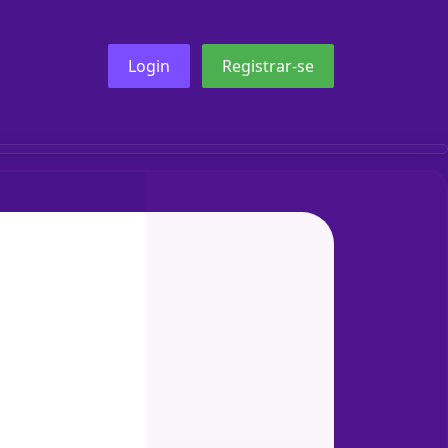
Login
Registrar-se