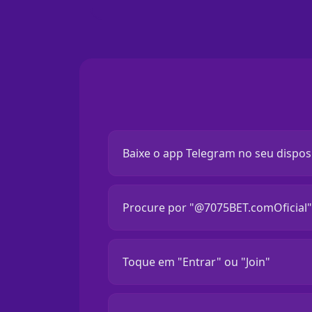
Baixe o app Telegram no seu disposi
Procure por "@7075BET.comOficial"
Toque em "Entrar" ou "Join"