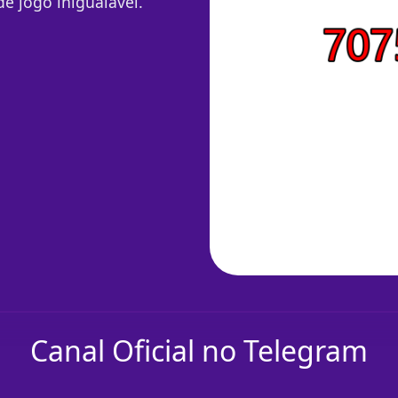
e jogo inigualável.
Canal Oficial no Telegram