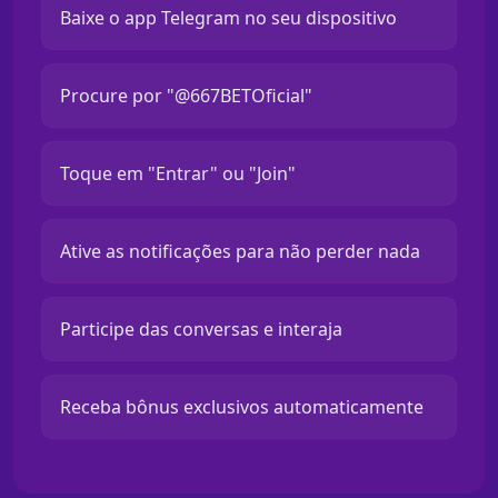
Baixe o app Telegram no seu dispositivo
Procure por "@667BETOficial"
Toque em "Entrar" ou "Join"
Ative as notificações para não perder nada
Participe das conversas e interaja
Receba bônus exclusivos automaticamente