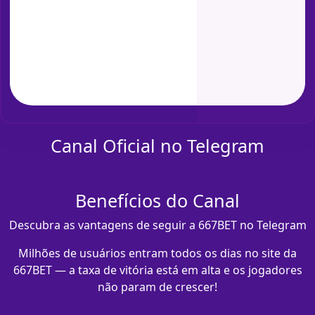
Canal Oficial no Telegram
Benefícios do Canal
Descubra as vantagens de seguir a 667BET no Telegram
Milhões de usuários entram todos os dias no site da
667BET — a taxa de vitória está em alta e os jogadores
não param de crescer!