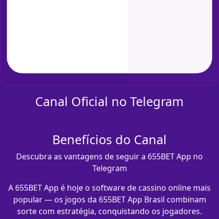
Canal Oficial no Telegram
Benefícios do Canal
Descubra as vantagens de seguir a 655BET App no
Telegram
A 655BET App é hoje o software de cassino online mais
popular — os jogos da 655BET App Brasil combinam
sorte com estratégia, conquistando os jogadores.