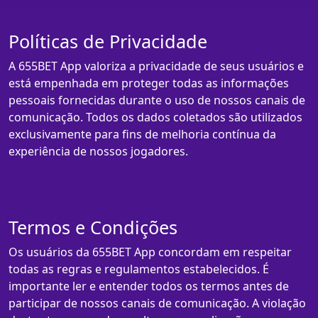
Políticas de Privacidade
A 655BET App valoriza a privacidade de seus usuários e
está empenhada em proteger todas as informações
pessoais fornecidas durante o uso de nossos canais de
comunicação. Todos os dados coletados são utilizados
exclusivamente para fins de melhoria contínua da
experiência de nossos jogadores.
Termos e Condições
Os usuários da 655BET App concordam em respeitar
todas as regras e regulamentos estabelecidos. É
importante ler e entender todos os termos antes de
participar de nossos canais de comunicação. A violação