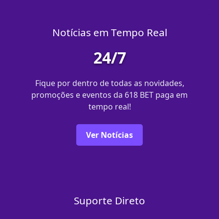
Notícias em Tempo Real
24/7
Fique por dentro de todas as novidades,
promoções e eventos da 618 BET paga em
tempo real!
Ver Notícias
Suporte Direto