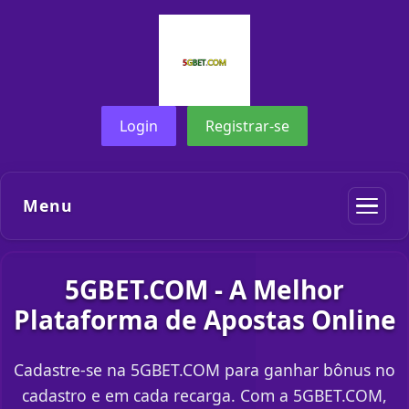
Login
Registrar-se
Menu
5GBET.COM - A Melhor
Plataforma de Apostas Online
Cadastre-se na 5GBET.COM para ganhar bônus no
cadastro e em cada recarga. Com a 5GBET.COM,