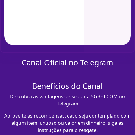
Canal Oficial no Telegram
Benefícios do Canal
Descubra as vantagens de seguir a 5GBET.COM no
Telegram
Aproveite as recompensas: caso seja contemplado com
algum item luxuoso ou valor em dinheiro, siga as
instruções para o resgate.