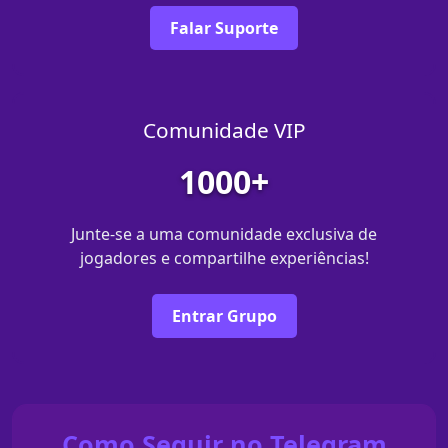
Falar Suporte
Comunidade VIP
1000+
Junte-se a uma comunidade exclusiva de
jogadores e compartilhe experiências!
Entrar Grupo
Como Seguir no Telegram