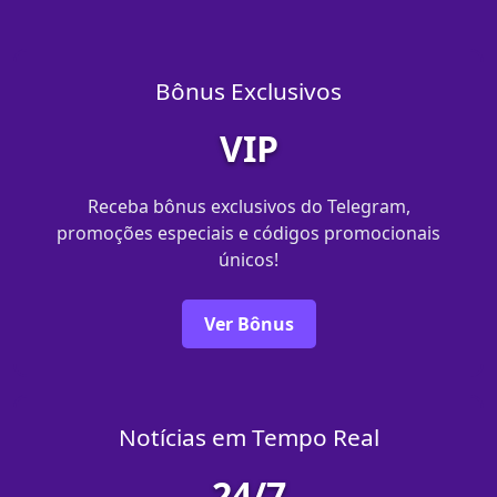
Bônus Exclusivos
VIP
Receba bônus exclusivos do Telegram,
promoções especiais e códigos promocionais
únicos!
Ver Bônus
Notícias em Tempo Real
24/7