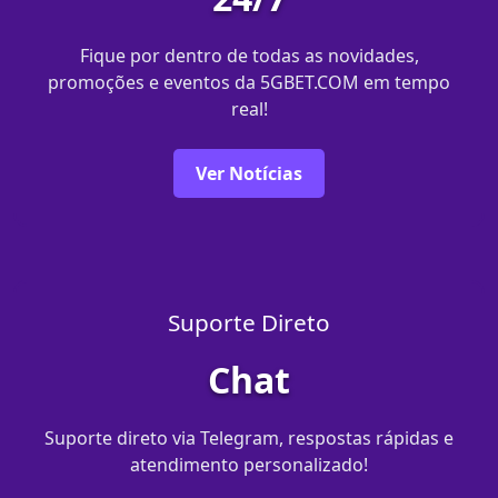
Fique por dentro de todas as novidades,
promoções e eventos da 5GBET.COM em tempo
real!
Ver Notícias
Suporte Direto
Chat
Suporte direto via Telegram, respostas rápidas e
atendimento personalizado!