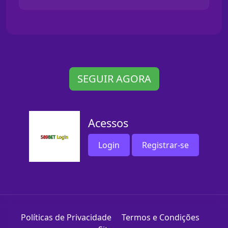
SEGUIR AGORA
Acessos
Login
Registrar-se
Políticas de Privacidade
Termos e Condições