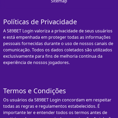
Sitemap
Políticas de Privacidade
A 589BET Login valoriza a privacidade de seus usuários
e está empenhada em proteger todas as informações
pessoais fornecidas durante o uso de nossos canais de
comunicação. Todos os dados coletados são utilizados
exclusivamente para fins de melhoria contínua da
experiência de nossos jogadores.
Termos e Condições
Os usuários da 589BET Login concordam em respeitar
todas as regras e regulamentos estabelecidos. É
importante ler e entender todos os termos antes de