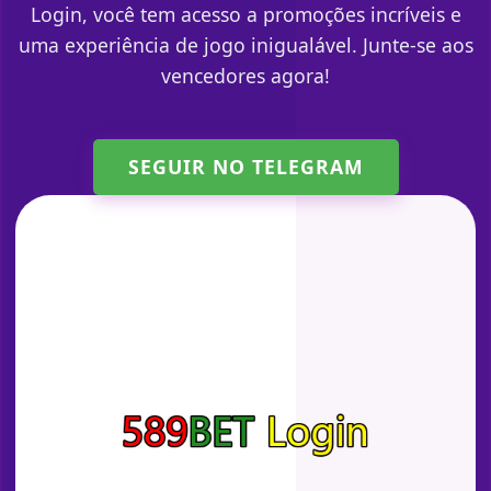
Login, você tem acesso a promoções incríveis e
uma experiência de jogo inigualável. Junte-se aos
vencedores agora!
SEGUIR NO TELEGRAM