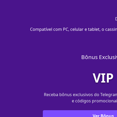
Compatível com PC, celular e tablet, o cass
Bônus Exclusi
VIP
Receba bônus exclusivos do Telegra
e códigos promocionai
Ver Bônus