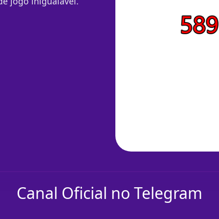
e jogo inigualável.
Canal Oficial no Telegram