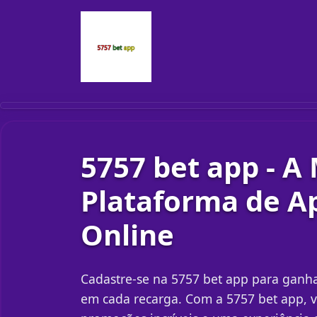
5757 bet app - A
Plataforma de A
Online
Cadastre-se na 5757 bet app para ganh
em cada recarga. Com a 5757 bet app, 