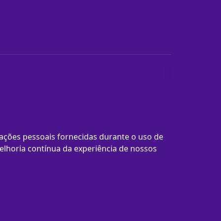
ações pessoais fornecidas durante o uso de
elhoria contínua da experiência de nossos