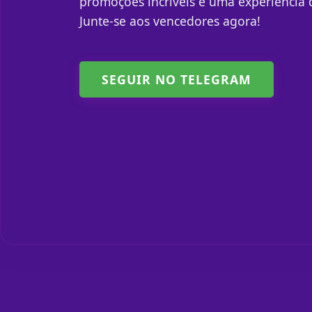
promoções incríveis e uma experiência d
Junte-se aos vencedores agora!
SEGUIR NO TELEGRAM