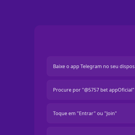
Baixe o app Telegram no seu disposi
Procure por "@5757 bet appOficial"
Toque em "Entrar" ou "Join"