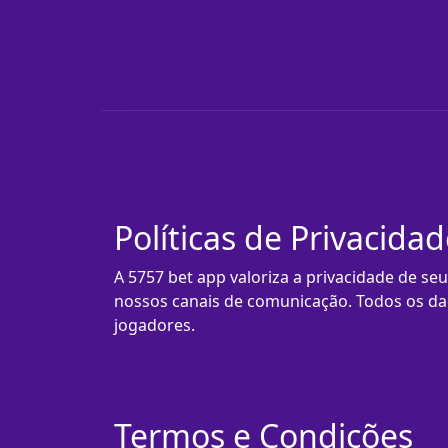
Políticas de Privacida
A 5757 bet app valoriza a privacidade de s
nossos canais de comunicação. Todos os dad
jogadores.
Termos e Condições