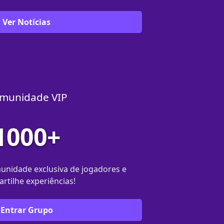
Ver Notícias
munidade VIP
1000+
unidade exclusiva de jogadores e
rtilhe experiências!
Entrar Grupo