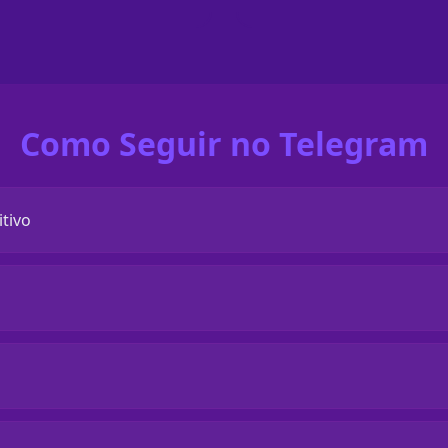
Como Seguir no Telegram
tivo