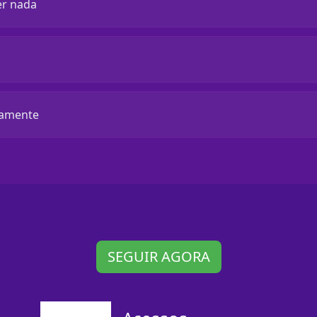
er nada
camente
SEGUIR AGORA