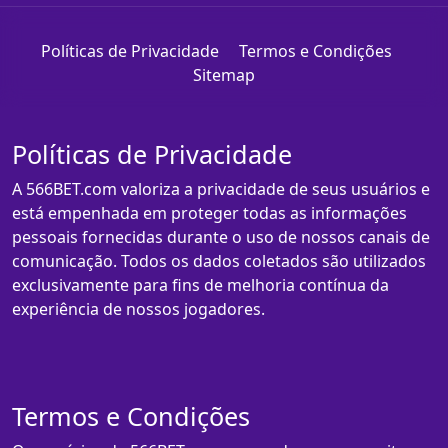
Políticas de Privacidade
Termos e Condições
Sitemap
Políticas de Privacidade
A 566BET.com valoriza a privacidade de seus usuários e
está empenhada em proteger todas as informações
pessoais fornecidas durante o uso de nossos canais de
comunicação. Todos os dados coletados são utilizados
exclusivamente para fins de melhoria contínua da
experiência de nossos jogadores.
Termos e Condições