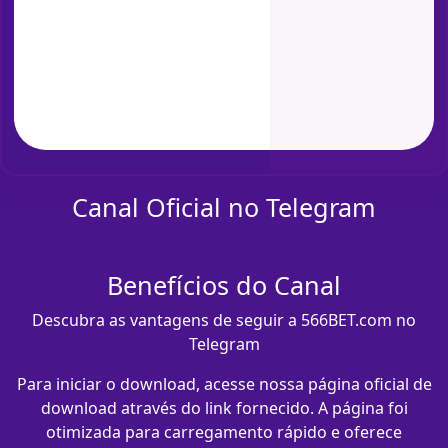
Canal Oficial no Telegram
Benefícios do Canal
Descubra as vantagens de seguir a 566BET.com no
Telegram
Para iniciar o download, acesse nossa página oficial de
download através do link fornecido. A página foi
otimizada para carregamento rápido e oferece