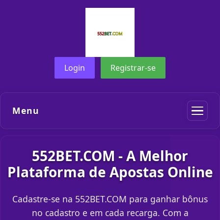
Login
Registrar-se
Menu
552BET.COM - A Melhor
Plataforma de Apostas Online
Cadastre-se na 552BET.COM para ganhar bônus
no cadastro e em cada recarga. Com a