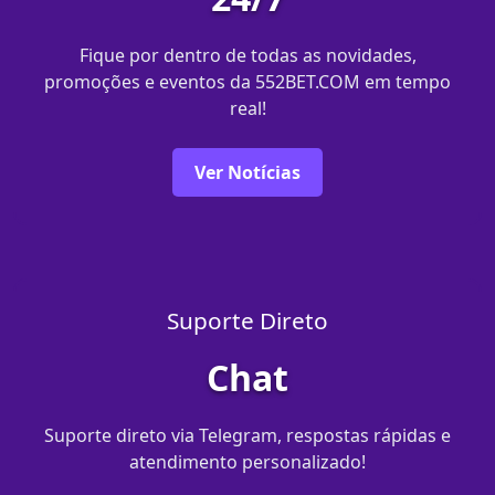
Fique por dentro de todas as novidades,
promoções e eventos da 552BET.COM em tempo
real!
Ver Notícias
Suporte Direto
Chat
Suporte direto via Telegram, respostas rápidas e
atendimento personalizado!