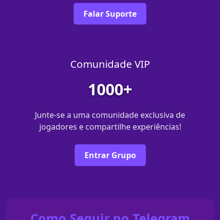
Falar Suporte
Comunidade VIP
1000+
Junte-se a uma comunidade exclusiva de
jogadores e compartilhe experiências!
Entrar Grupo
Como Seguir no Telegram