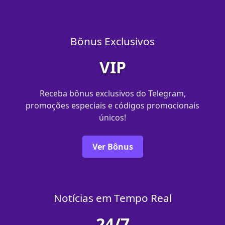
Bônus Exclusivos
VIP
Receba bônus exclusivos do Telegram,
promoções especiais e códigos promocionais
únicos!
Ver Bônus
Notícias em Tempo Real
24/7