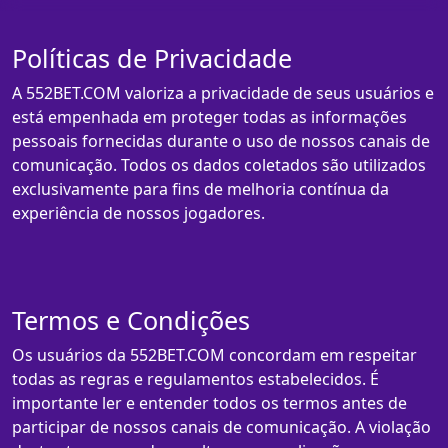
Políticas de Privacidade
A 552BET.COM valoriza a privacidade de seus usuários e
está empenhada em proteger todas as informações
pessoais fornecidas durante o uso de nossos canais de
comunicação. Todos os dados coletados são utilizados
exclusivamente para fins de melhoria contínua da
experiência de nossos jogadores.
Termos e Condições
Os usuários da 552BET.COM concordam em respeitar
todas as regras e regulamentos estabelecidos. É
importante ler e entender todos os termos antes de
participar de nossos canais de comunicação. A violação