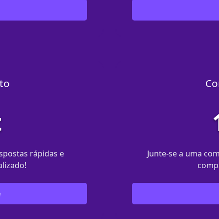
to
Co
t
espostas rápidas e
Junte-se a uma com
lizado!
compa
e