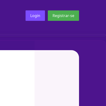
Login
Registrar-se