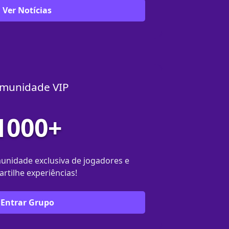
Ver Notícias
munidade VIP
1000+
unidade exclusiva de jogadores e
rtilhe experiências!
Entrar Grupo