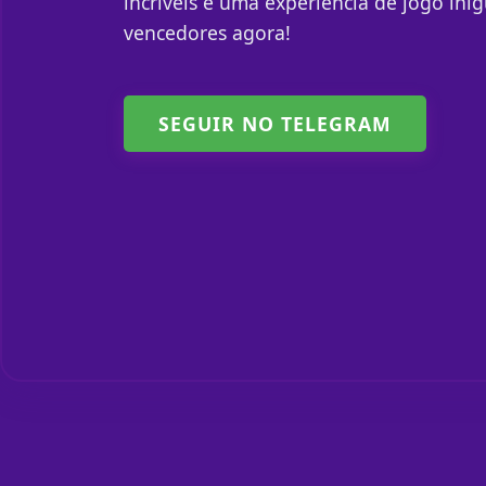
incríveis e uma experiência de jogo inig
vencedores agora!
SEGUIR NO TELEGRAM