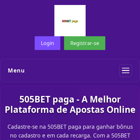
Login
Registrar-se
Menu
505BET paga - A Melhor
Plataforma de Apostas Online
Cadastre-se na 505BET paga para ganhar bônus
no cadastro e em cada recarga. Com a 505BET