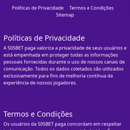
Políticas de Privacidade
Termos e Condições
Sitemap
Políticas de Privacidade
A 505BET paga valoriza a privacidade de seus usuários e
está empenhada em proteger todas as informações
pessoais fornecidas durante o uso de nossos canais de
comunicação. Todos os dados coletados são utilizados
exclusivamente para fins de melhoria contínua da
experiência de nossos jogadores.
Termos e Condições
Os usuários da 505BET paga concordam em respeitar