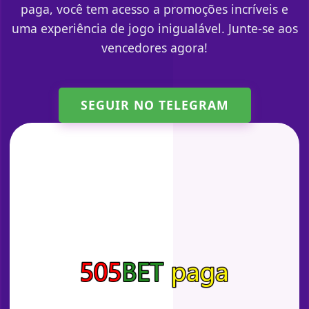
paga, você tem acesso a promoções incríveis e
uma experiência de jogo inigualável. Junte-se aos
vencedores agora!
SEGUIR NO TELEGRAM