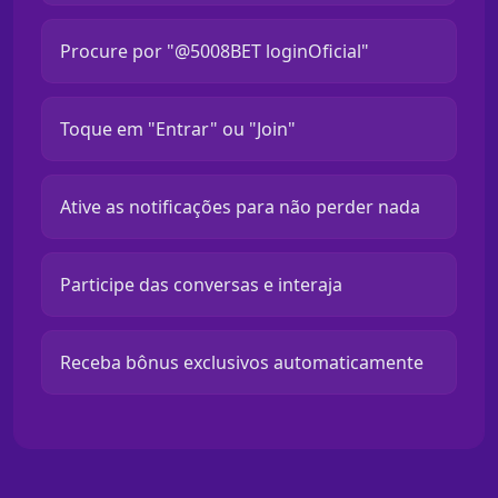
Procure por "@5008BET loginOficial"
Toque em "Entrar" ou "Join"
Ative as notificações para não perder nada
Participe das conversas e interaja
Receba bônus exclusivos automaticamente