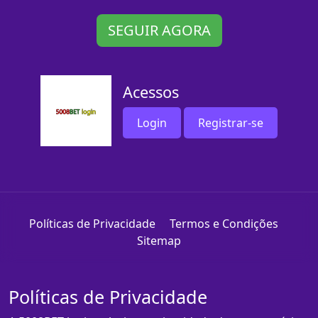
SEGUIR AGORA
Acessos
Login
Registrar-se
Políticas de Privacidade
Termos e Condições
Sitemap
Políticas de Privacidade