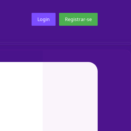
Login
Registrar-se