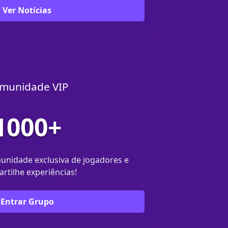
Ver Notícias
munidade VIP
1000+
unidade exclusiva de jogadores e
rtilhe experiências!
Entrar Grupo