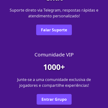
Suporte direto via Telegram, respostas rápidas e
atendimento personalizado!
Falar Suporte
Comunidade VIP
1000+
Junte-se a uma comunidade exclusiva de
jogadores e compartilhe experiências!
Entrar Grupo