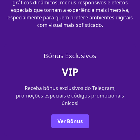
gráficos dinâmicos, menus responsivos e efeitos
especiais que tornam a experiência mais imersiva,
especialmente para quem prefere ambientes digitais
com visual mais sofisticado.
Bônus Exclusivos
VIP
Receba bônus exclusivos do Telegram,
promoções especiais e códigos promocionais
únicos!
Ver Bônus