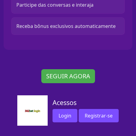
Participe das conversas e interaja
Receba bônus exclusivos automaticamente
SEGUIR AGORA
Acessos
Login
Registrar-se