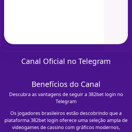
Canal Oficial no Telegram
Benefícios do Canal
Descubra as vantagens de seguir a 382bet login no
Telegram
Os jogadores brasileiros estão descobrindo que a
plataforma 382bet login oferece uma seleção ampla de
videogames de cassino com gráficos modernos,