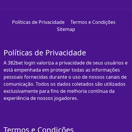
Políticas de Privacidade
Termos e Condições
Sitemap
Políticas de Privacidade
A 382bet login valoriza a privacidade de seus usuários e
está empenhada em proteger todas as informações
pessoais fornecidas durante o uso de nossos canais de
comunicação. Todos os dados coletados são utilizados
exclusivamente para fins de melhoria contínua da
experiência de nossos jogadores.
Termos e Condições