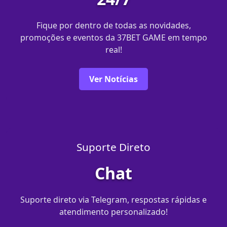
Fique por dentro de todas as novidades,
promoções e eventos da 37BET GAME em tempo
real!
Ver Notícias
Suporte Direto
Chat
Suporte direto via Telegram, respostas rápidas e
atendimento personalizado!