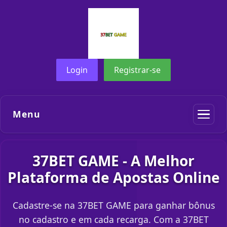
Login
Registrar-se
Menu
37BET GAME - A Melhor
Plataforma de Apostas Online
Cadastre-se na 37BET GAME para ganhar bônus
no cadastro e em cada recarga. Com a 37BET