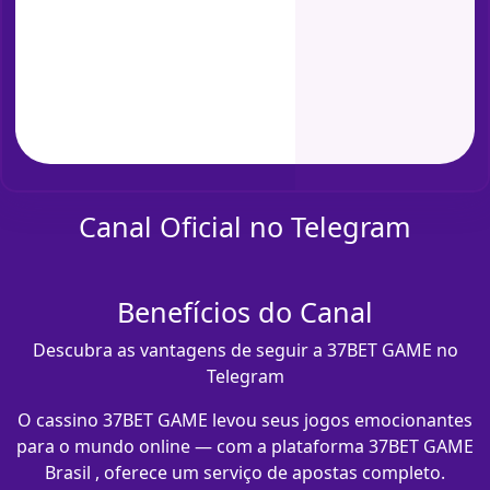
Canal Oficial no Telegram
Benefícios do Canal
Descubra as vantagens de seguir a 37BET GAME no
Telegram
O cassino 37BET GAME levou seus jogos emocionantes
para o mundo online — com a plataforma 37BET GAME
Brasil , oferece um serviço de apostas completo.