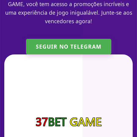
GAME, você tem acesso a promoções incríveis e
uma experiência de jogo inigualável. Junte-se aos
vencedores agora!
SEGUIR NO TELEGRAM