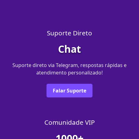
Suporte Direto
Chat
Suporte direto via Telegram, respostas rápidas e
atendimento personalizado!
Falar Suporte
Comunidade VIP
1000+