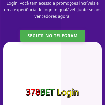
Login, você tem acesso a promoções incríveis e
uma experiência de jogo inigualável. Junte-se aos
vencedores agora!
SEGUIR NO TELEGRAM