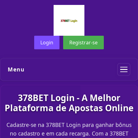
Login
Registrar-se
Menu
378BET Login - A Melhor
Plataforma de Apostas Online
Cadastre-se na 378BET Login para ganhar bônus
no cadastro e em cada recarga. Com a 378BET