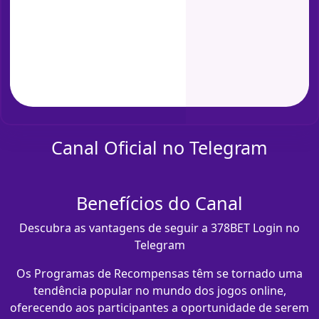
Canal Oficial no Telegram
Benefícios do Canal
Descubra as vantagens de seguir a 378BET Login no
Telegram
Os Programas de Recompensas têm se tornado uma
tendência popular no mundo dos jogos online,
oferecendo aos participantes a oportunidade de serem