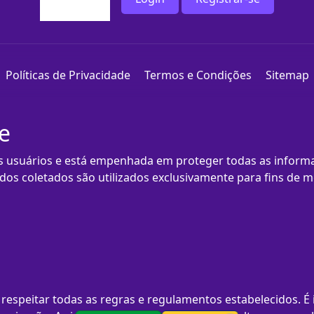
Políticas de Privacidade
Termos e Condições
Sitemap
de
us usuários e está empenhada em proteger todas as inform
os coletados são utilizados exclusivamente para fins de m
speitar todas as regras e regulamentos estabelecidos. É 