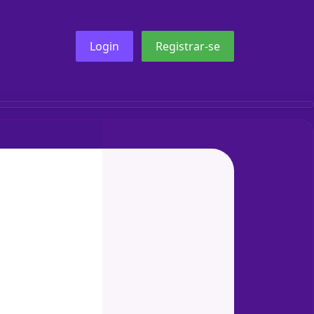
Login
Registrar-se