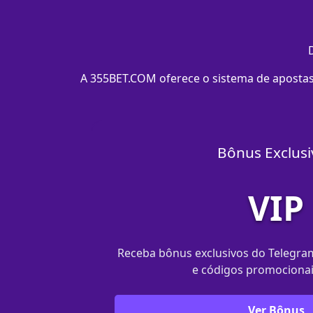
A 355BET.COM oferece o sistema de apostas 
Bônus Exclusi
VIP
Receba bônus exclusivos do Telegra
e códigos promocionai
Ver Bônus