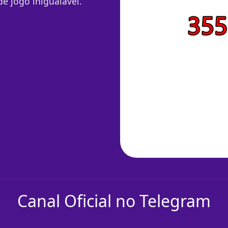
e jogo inigualável.
Canal Oficial no Telegram