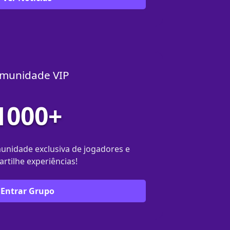
munidade VIP
1000+
unidade exclusiva de jogadores e
rtilhe experiências!
Entrar Grupo