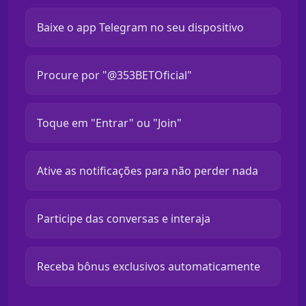
Baixe o app Telegram no seu dispositivo
Procure por "@353BETOficial"
Toque em "Entrar" ou "Join"
Ative as notificações para não perder nada
Participe das conversas e interaja
Receba bônus exclusivos automaticamente