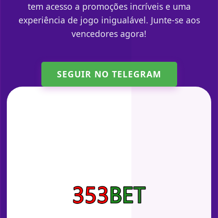
tem acesso a promoções incríveis e uma
experiência de jogo inigualável. Junte-se aos
vencedores agora!
SEGUIR NO TELEGRAM