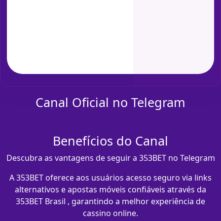
Canal Oficial no Telegram
Benefícios do Canal
Descubra as vantagens de seguir a 353BET no Telegram
A 353BET oferece aos usuários acesso seguro via links
alternativos e apostas móveis confiáveis através da
353BET Brasil , garantindo a melhor experiência de
cassino online.