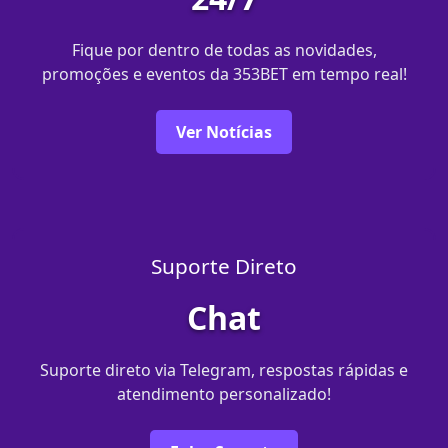
Fique por dentro de todas as novidades,
promoções e eventos da 353BET em tempo real!
Ver Notícias
Suporte Direto
Chat
Suporte direto via Telegram, respostas rápidas e
atendimento personalizado!