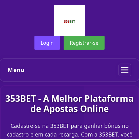
Login
Registrar-se
Menu
353BET - A Melhor Plataforma
de Apostas Online
Cadastre-se na 353BET para ganhar bônus no
cadastro e em cada recarga. Com a 353BET, você