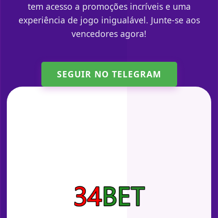
tem acesso a promoções incríveis e uma
experiência de jogo inigualável. Junte-se aos
vencedores agora!
SEGUIR NO TELEGRAM