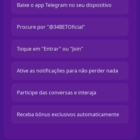
Baixe o app Telegram no seu dispositivo
Procure por "@34BETOficial"
Toque em "Entrar" ou "Join"
Ative as notificações para não perder nada
Participe das conversas e interaja
Receba bônus exclusivos automaticamente