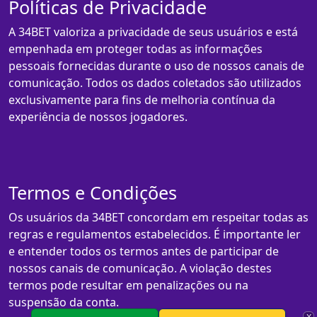
Políticas de Privacidade
A 34BET valoriza a privacidade de seus usuários e está
empenhada em proteger todas as informações
pessoais fornecidas durante o uso de nossos canais de
comunicação. Todos os dados coletados são utilizados
exclusivamente para fins de melhoria contínua da
experiência de nossos jogadores.
Termos e Condições
Os usuários da 34BET concordam em respeitar todas as
regras e regulamentos estabelecidos. É importante ler
e entender todos os termos antes de participar de
nossos canais de comunicação. A violação destes
termos pode resultar em penalizações ou na
suspensão da conta.