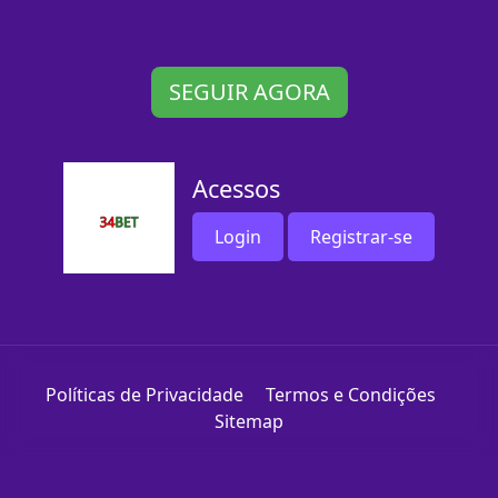
SEGUIR AGORA
Acessos
Login
Registrar-se
Políticas de Privacidade
Termos e Condições
Sitemap