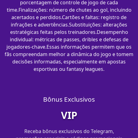
porcentagem de controle de jogo de cada
time.Finalizações: número de chutes ao gol, incluindo
acertados e perdidos.Cartões e faltas: registro de
infrações e advertências.Substituições: alterações
estratégicas feitas pelos treinadores.Desempenho
individual: métricas de passes, dribles e defesas de
jogadores-chave.Essas informações permitem que os
fãs compreendam melhor a dinâmica do jogo e tomem
decisões informadas, especialmente em apostas
esportivas ou fantasy leagues.
Bônus Exclusivos
VIP
Receba bônus exclusivos do Telegram,