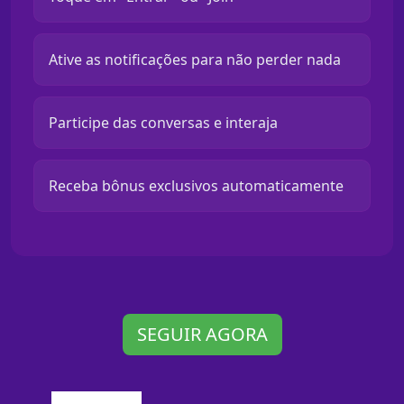
Ative as notificações para não perder nada
Participe das conversas e interaja
Receba bônus exclusivos automaticamente
SEGUIR AGORA