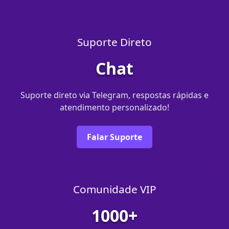
Suporte Direto
Chat
Suporte direto via Telegram, respostas rápidas e
atendimento personalizado!
Falar Suporte
Comunidade VIP
1000+