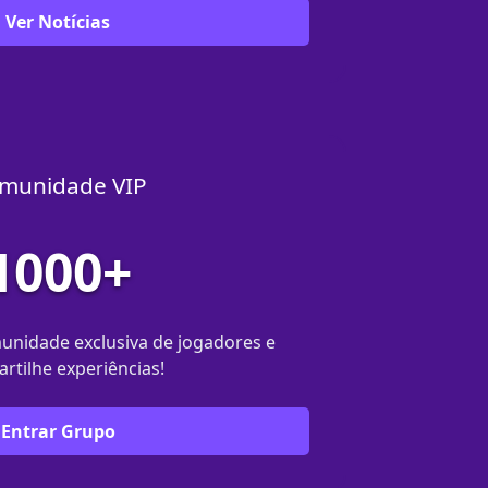
Ver Notícias
munidade VIP
1000+
unidade exclusiva de jogadores e
rtilhe experiências!
Entrar Grupo