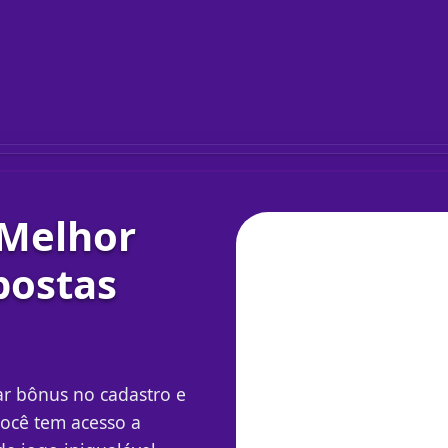
 Melhor
postas
ar bônus no cadastro e
você tem acesso a