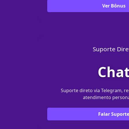
Ver Bônus
Suporte Dire
Cha
Suporte direto via Telegram, r
atendimento persona
Falar Suport