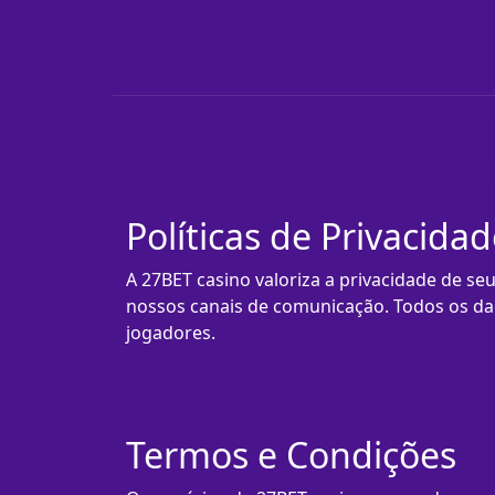
Políticas de Privacida
A 27BET casino valoriza a privacidade de s
nossos canais de comunicação. Todos os dad
jogadores.
Termos e Condições