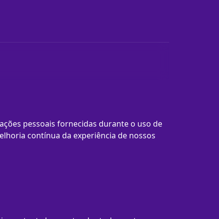
mações pessoais fornecidas durante o uso de
elhoria contínua da experiência de nossos