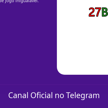
e jogo inigualável.
Canal Oficial no Telegram