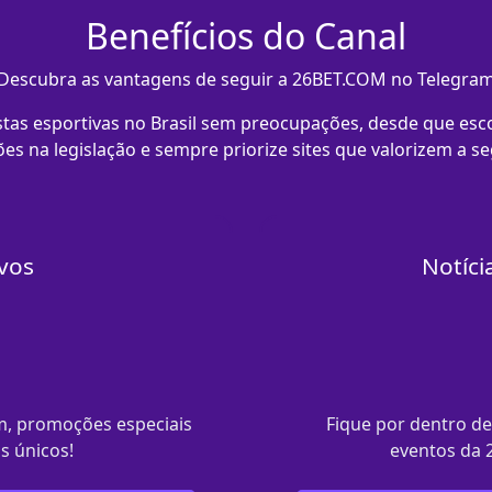
Benefícios do Canal
Descubra as vantagens de seguir a 26BET.COM no Telegra
tas esportivas no Brasil sem preocupações, desde que esc
ções na legislação e sempre priorize sites que valorizem a 
vos
Notíci
m, promoções especiais
Fique por dentro d
s únicos!
eventos da 