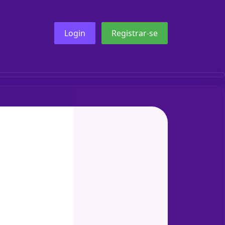
Login
Registrar-se