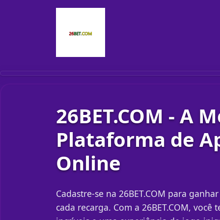
26BET.COM - A M
Plataforma de A
Online
Cadastre-se na 26BET.COM para ganhar
cada recarga. Com a 26BET.COM, você 