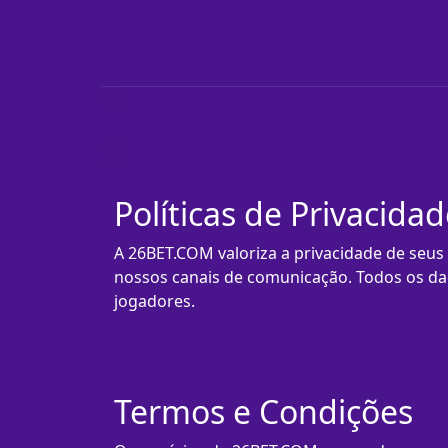
Políticas de Privacida
A 26BET.COM valoriza a privacidade de seu
nossos canais de comunicação. Todos os dad
jogadores.
Termos e Condições