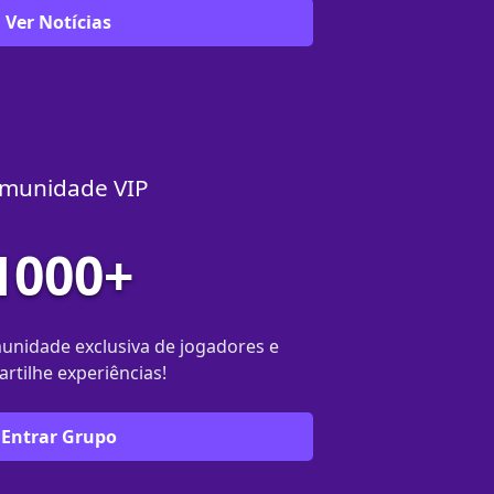
Ver Notícias
munidade VIP
1000+
unidade exclusiva de jogadores e
rtilhe experiências!
Entrar Grupo