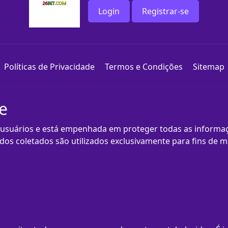
Login
Registrar-se
Políticas de Privacidade
Termos e Condições
Sitemap
de
s usuários e está empenhada em proteger todas as informaç
os coletados são utilizados exclusivamente para fins de m