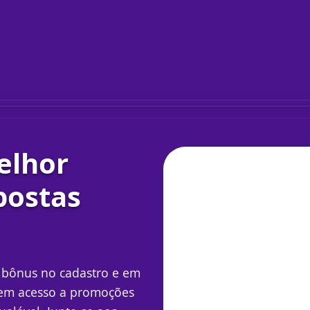
elhor
postas
 bônus no cadastro e em
tem acesso a promoções