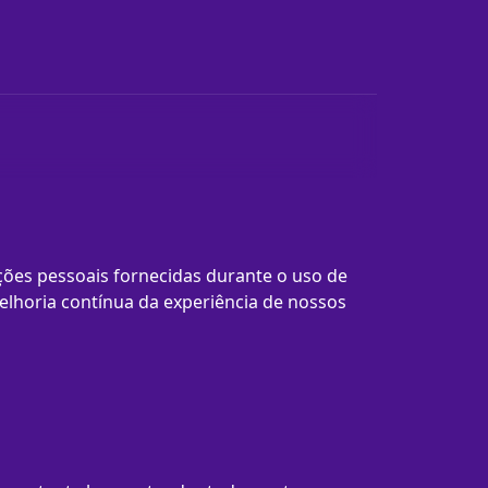
ões pessoais fornecidas durante o uso de
elhoria contínua da experiência de nossos