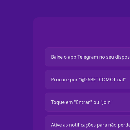
Baixe o app Telegram no seu disposi
Procure por "@26BET.COMOficial"
Toque em "Entrar" ou "Join"
Ative as notificações para não perd