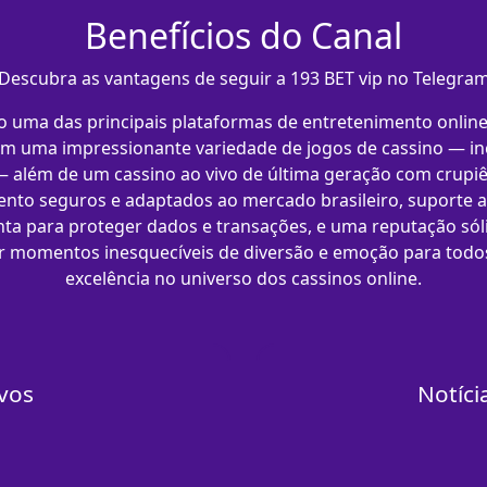
Benefícios do Canal
Descubra as vantagens de seguir a 193 BET vip no Telegra
o uma das principais plataformas de entretenimento online
om uma impressionante variedade de jogos de cassino — incl
 além de um cassino ao vivo de última geração com crupiês
to seguros e adaptados ao mercado brasileiro, suporte ao
onta para proteger dados e transações, e uma reputação só
r momentos inesquecíveis de diversão e emoção para tod
excelência no universo dos cassinos online.
vos
Notíci