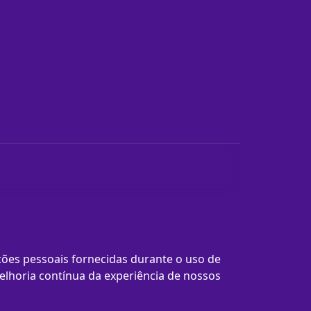
ções pessoais fornecidas durante o uso de
elhoria contínua da experiência de nossos