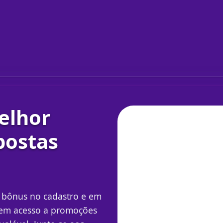
Melhor
postas
r bônus no cadastro e em
 tem acesso a promoções