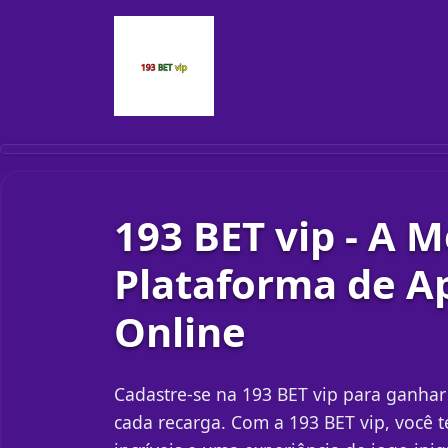
193 BET vip - A 
Plataforma de A
Online
Cadastre-se na 193 BET vip para ganha
cada recarga. Com a 193 BET vip, você