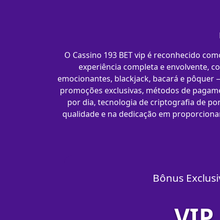
O Cassino 193 BET vip é reconhecido com
experiência completa e envolvente, c
emocionantes, blackjack, bacará e pôquer —
promoções exclusivas, métodos de pagamen
por dia, tecnologia de criptografia de p
qualidade e na dedicação em proporciona
Bônus Exclusi
VIP