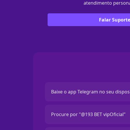
atendimento persona
Falar Suport
Baixe o app Telegram no seu disposi
Procure por "@193 BET vipOficial"