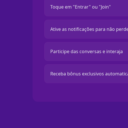
Toque em "Entrar" ou "Join"
Ative as notificações para não perd
Participe das conversas e interaja
Receba bônus exclusivos automati