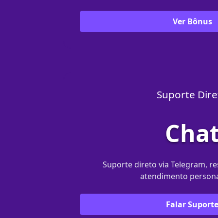
Ver Bônus
Suporte Dire
Cha
Suporte direto via Telegram, r
atendimento persona
Falar Suport