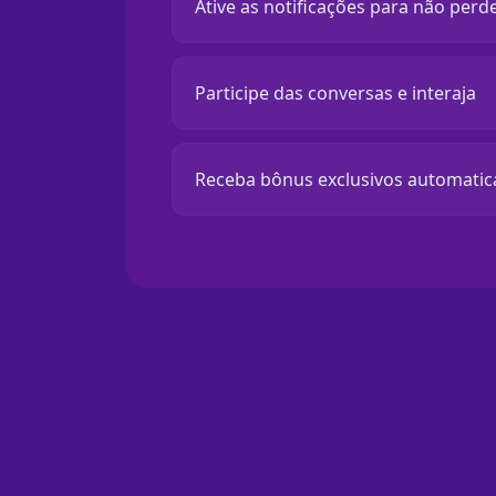
Ative as notificações para não perd
Participe das conversas e interaja
Receba bônus exclusivos automati