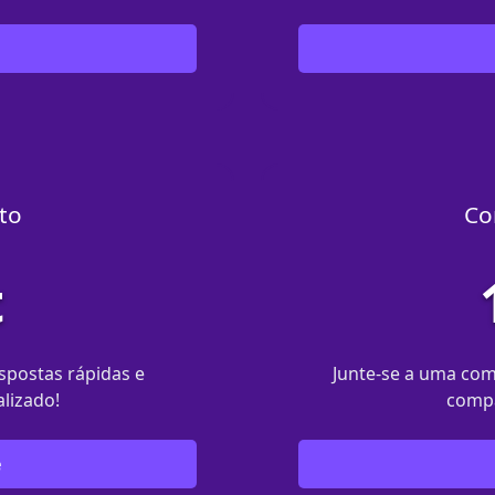
to
Co
t
espostas rápidas e
Junte-se a uma com
lizado!
compa
e