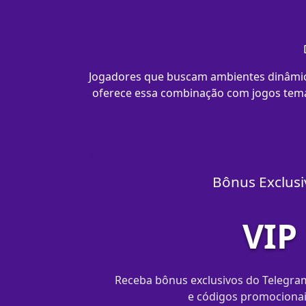
Jogadores que buscam ambientes dinâmico
oferece essa combinação com jogos temát
Bônus Exclusi
VIP
Receba bônus exclusivos do Telegra
e códigos promocionai