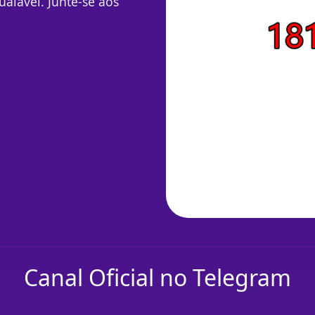
ualável. Junte-se aos
Canal Oficial no Telegram