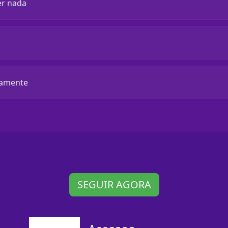
er nada
camente
SEGUIR AGORA