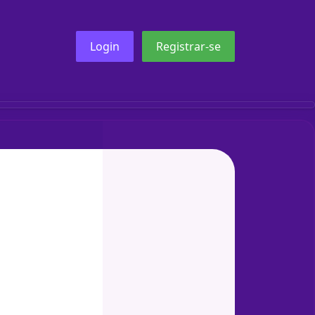
Login
Registrar-se