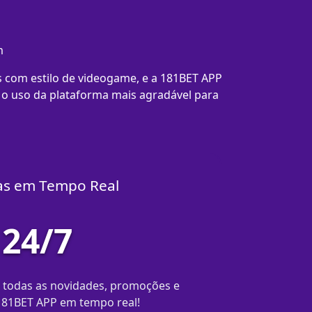
m
 com estilo de videogame, e a 181BET APP
 o uso da plataforma mais agradável para
as em Tempo Real
24/7
e todas as novidades, promoções e
181BET APP em tempo real!