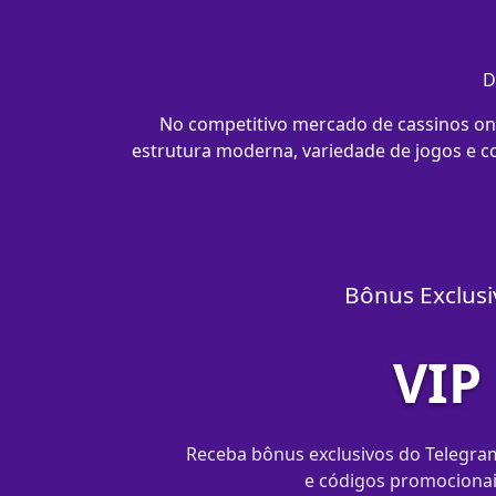
D
No competitivo mercado de cassinos onl
estrutura moderna, variedade de jogos e c
Bônus Exclusi
VIP
Receba bônus exclusivos do Telegra
e códigos promocionai