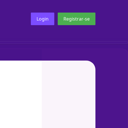
Login
Registrar-se