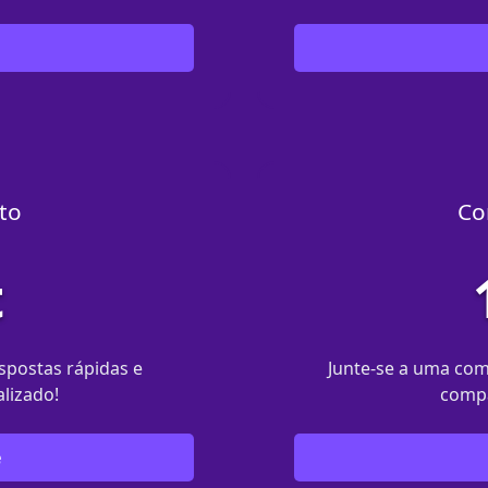
to
Co
t
espostas rápidas e
Junte-se a uma com
lizado!
compa
e