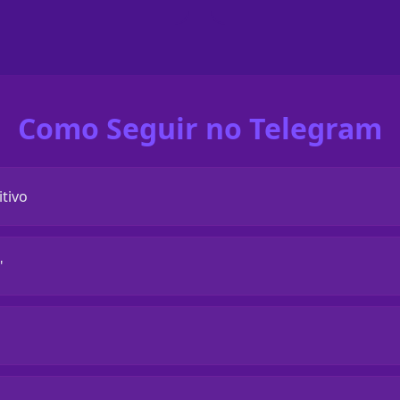
Como Seguir no Telegram
tivo
"