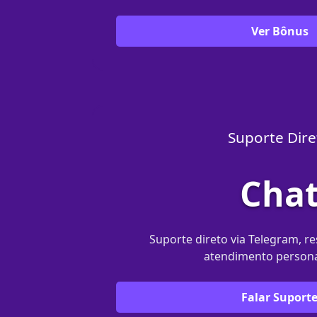
Ver Bônus
Suporte Dire
Cha
Suporte direto via Telegram, r
atendimento persona
Falar Suport