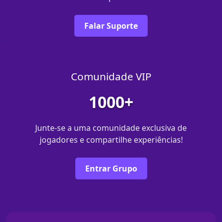
Falar Suporte
Comunidade VIP
1000+
Junte-se a uma comunidade exclusiva de
jogadores e compartilhe experiências!
Entrar Grupo