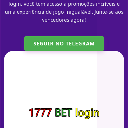
login, você tem acesso a promoções incríveis e
uma experiência de jogo inigualável. Junte-se aos
vencedores agora!
SEGUIR NO TELEGRAM