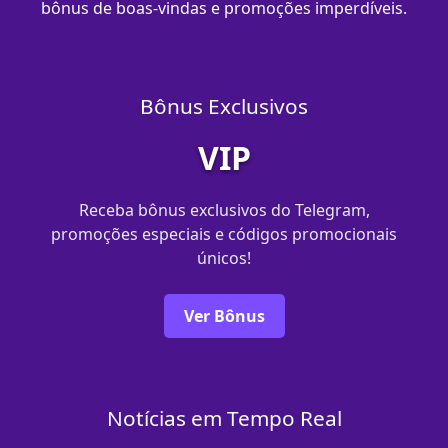
bônus de boas-vindas e promoções imperdíveis.
Bônus Exclusivos
VIP
Receba bônus exclusivos do Telegram,
promoções especiais e códigos promocionais
únicos!
Ver Bônus
Notícias em Tempo Real