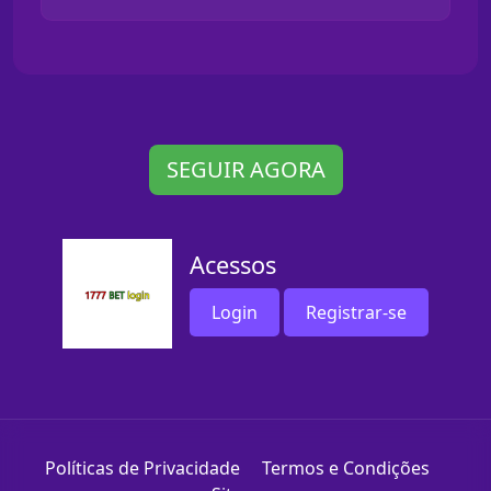
SEGUIR AGORA
Acessos
Login
Registrar-se
Políticas de Privacidade
Termos e Condições