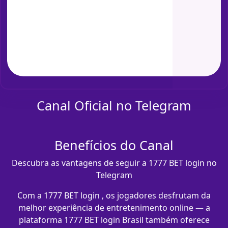
Canal Oficial no Telegram
Benefícios do Canal
Descubra as vantagens de seguir a 1777 BET login no
Telegram
Com a 1777 BET login , os jogadores desfrutam da
melhor experiência de entretenimento online — a
plataforma 1777 BET login Brasil também oferece