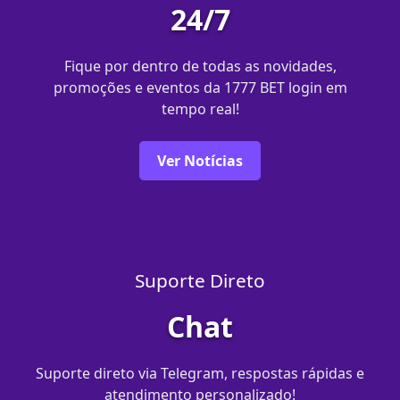
24/7
Fique por dentro de todas as novidades,
promoções e eventos da 1777 BET login em
tempo real!
Ver Notícias
Suporte Direto
Chat
Suporte direto via Telegram, respostas rápidas e
atendimento personalizado!