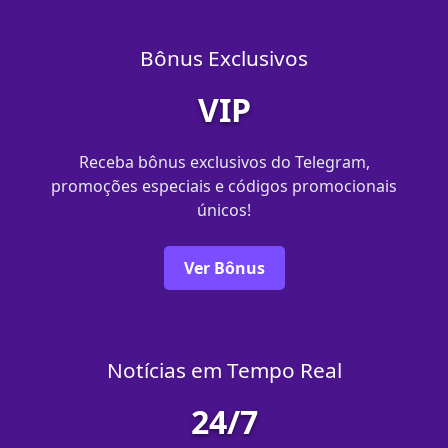
Bônus Exclusivos
VIP
Receba bônus exclusivos do Telegram,
promoções especiais e códigos promocionais
únicos!
Ver Bônus
Notícias em Tempo Real
24/7