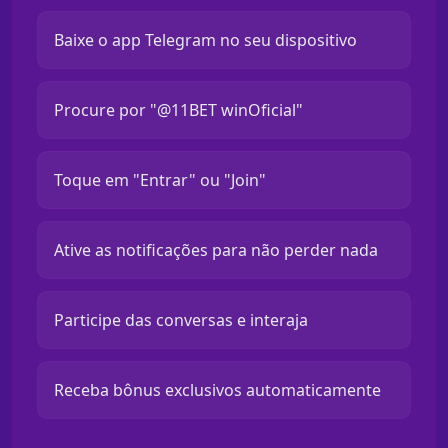
Baixe o app Telegram no seu dispositivo
Procure por "@11BET winOficial"
Toque em "Entrar" ou "Join"
Ative as notificações para não perder nada
Participe das conversas e interaja
Receba bônus exclusivos automaticamente