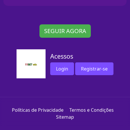
SEGUIR AGORA
Acessos
Login
Registrar-se
Políticas de Privacidade
Termos e Condições
Sitemap