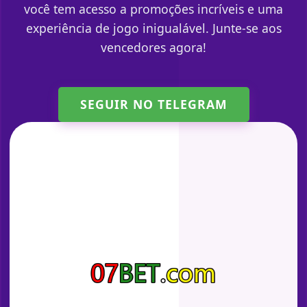
você tem acesso a promoções incríveis e uma
experiência de jogo inigualável. Junte-se aos
vencedores agora!
SEGUIR NO TELEGRAM