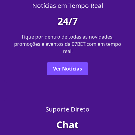
Notícias em Tempo Real
24/7
Fique por dentro de todas as novidades,
promoções e eventos da 07BET.com em tempo
real!
Ver Notícias
Suporte Direto
Chat