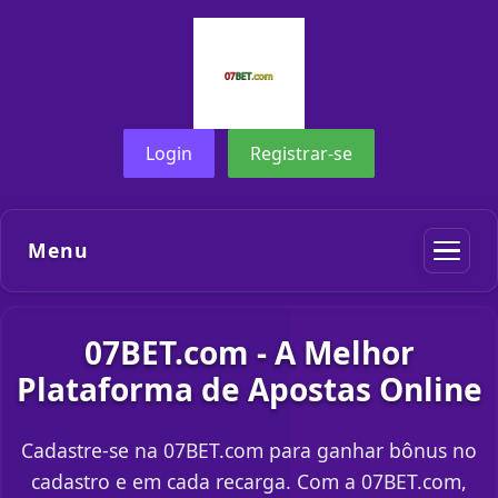
Login
Registrar-se
Menu
07BET.com - A Melhor
Plataforma de Apostas Online
Cadastre-se na 07BET.com para ganhar bônus no
cadastro e em cada recarga. Com a 07BET.com,