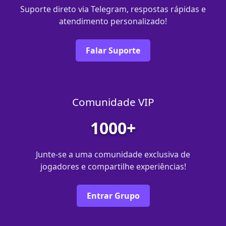
Suporte direto via Telegram, respostas rápidas e
atendimento personalizado!
Falar Suporte
Comunidade VIP
1000+
Junte-se a uma comunidade exclusiva de
jogadores e compartilhe experiências!
Entrar Grupo