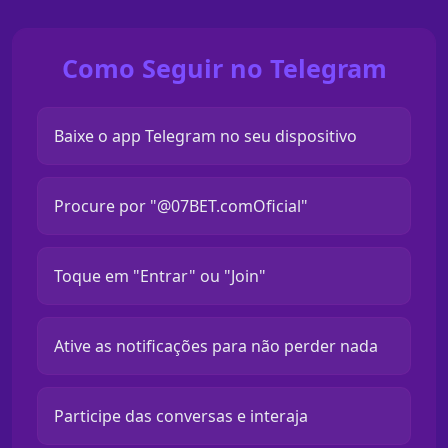
Como Seguir no Telegram
Baixe o app Telegram no seu dispositivo
Procure por "@07BET.comOficial"
Toque em "Entrar" ou "Join"
Ative as notificações para não perder nada
Participe das conversas e interaja