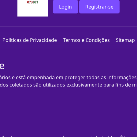
Login
Registrar-se
Políticas de Privacidade
Termos e Condições
Sitemap
de
uários e está empenhada em proteger todas as informações
os coletados são utilizados exclusivamente para fins de m