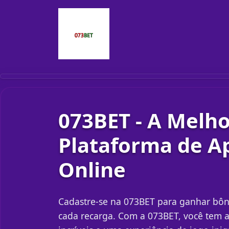
073BET - A Melh
Plataforma de A
Online
Cadastre-se na 073BET para ganhar bôn
cada recarga. Com a 073BET, você tem 