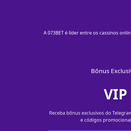
A 073BET é líder entre os cassinos onli
Bônus Exclusi
VIP
Receba bônus exclusivos do Telegra
e códigos promocionai