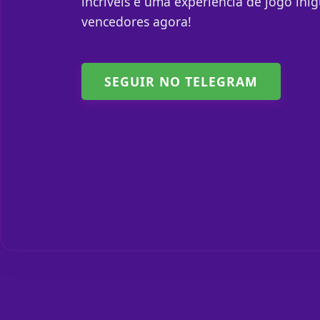
incríveis e uma experiência de jogo inig
vencedores agora!
SEGUIR NO TELEGRAM