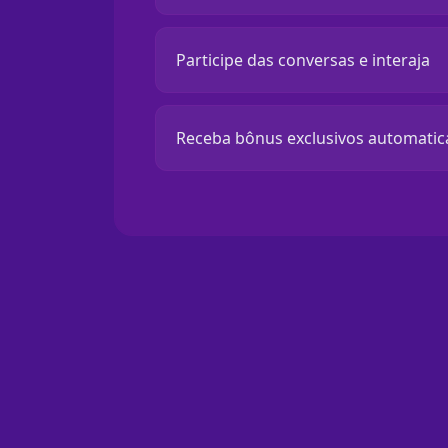
Participe das conversas e interaja
Receba bônus exclusivos automati