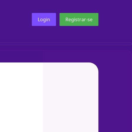
Login
Registrar-se