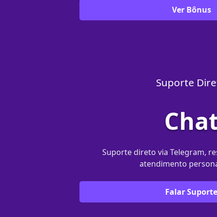
Ver Bônus
Suporte Dire
Cha
Suporte direto via Telegram, r
atendimento persona
Falar Suport