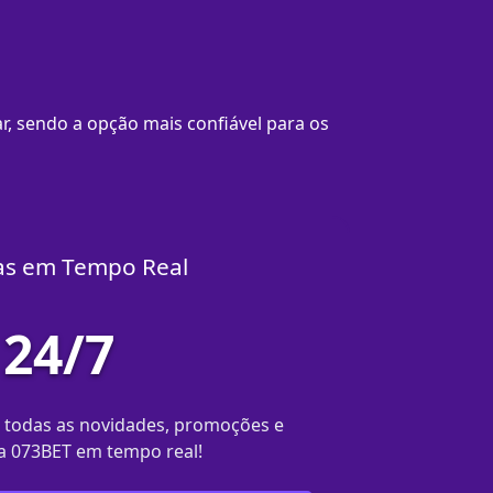
ar, sendo a opção mais confiável para os
as em Tempo Real
24/7
e todas as novidades, promoções e
a 073BET em tempo real!