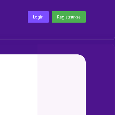
Login
Registrar-se