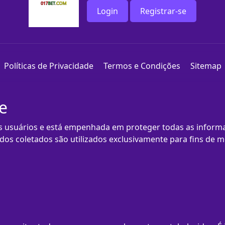
Login
Registrar-se
Políticas de Privacidade
Termos e Condições
Sitemap
de
us usuários e está empenhada em proteger todas as inform
os coletados são utilizados exclusivamente para fins de m