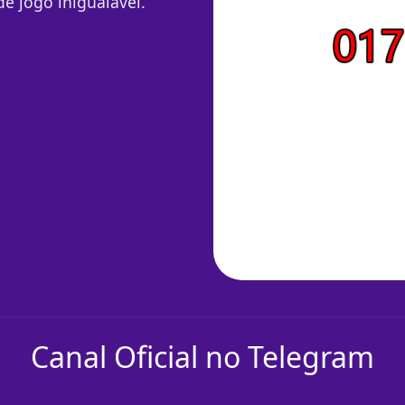
e jogo inigualável.
Canal Oficial no Telegram