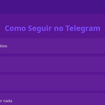
Como Seguir no Telegram
tivo
er nada