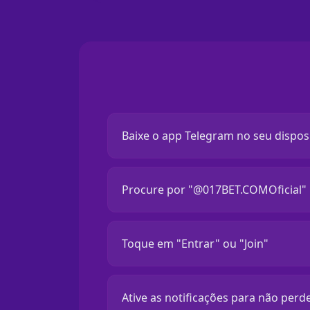
Baixe o app Telegram no seu disposi
Procure por "@017BET.COMOficial"
Toque em "Entrar" ou "Join"
Ative as notificações para não perd