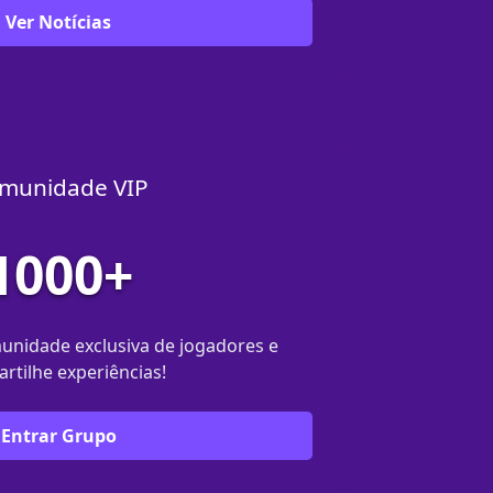
Ver Notícias
munidade VIP
1000+
unidade exclusiva de jogadores e
rtilhe experiências!
Entrar Grupo