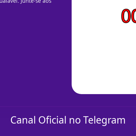
ualável. Junte-se aos
Canal Oficial no Telegram