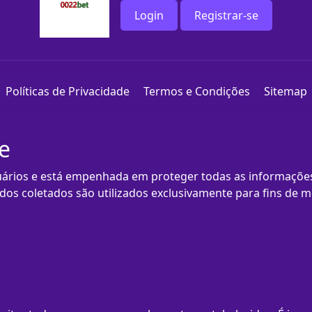
Login
Registrar-se
Políticas de Privacidade
Termos e Condições
Sitemap
de
suários e está empenhada em proteger todas as informaçõe
os coletados são utilizados exclusivamente para fins de m