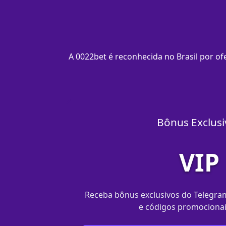
A 0022bet é reconhecida no Brasil por o
Bônus Exclusi
VIP
Receba bônus exclusivos do Telegra
e códigos promocionai