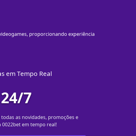
a videogames, proporcionando experiência
as em Tempo Real
24/7
e todas as novidades, promoções e
a 0022bet em tempo real!